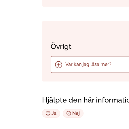
Övrigt
Var kan jag läsa mer?
Hjälpte den här informati
Ja
Nej