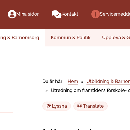
Mina sidor
Kontakt
Servicemedd
ing & Barnomsorg
Kommun & Politik
Uppleva & G
Du är här:
Hem
Utbildning & Barno
Utredning om framtidens förskole- 
Lyssna
Translate