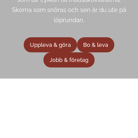
Skorna som snöras och sen är du ute på
löprundan.
Uppleva & göra
Bo & leva
Jobb & företag