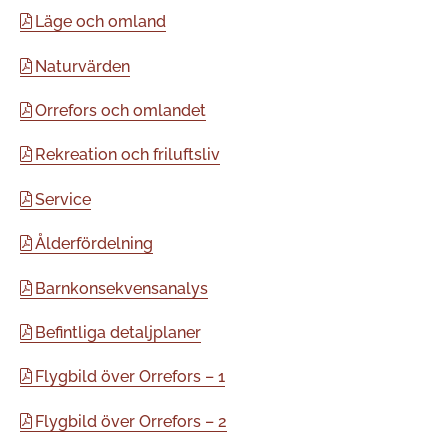
Läge och omland
Naturvärden
Orrefors och omlandet
Rekreation och friluftsliv
Service
Ålderfördelning
Barnkonsekvensanalys
Befintliga detaljplaner
Flygbild över Orrefors – 1
Flygbild över Orrefors – 2