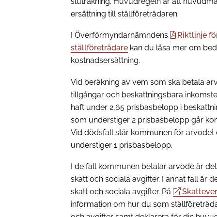
sluträkning. Huvudregeln är att huvudm
ersättning till ställföreträdaren.
I Överförmyndarnämndens
Riktlinje f
ställföreträdare
kan du läsa mer om bed
kostnadsersättning.
Vid beräkning av vem som ska betala a
tillgångar och beskattningsbara inkomst
haft under 2,65 prisbasbelopp i beskattn
som understiger 2 prisbasbelopp går ko
Vid dödsfall står kommunen för arvode
understiger 1 prisbasbelopp.
I de fall kommunen betalar arvode är d
skatt och sociala avgifter. I annat fall är
skatt och sociala avgifter. På
Skatteve
information om hur du som ställföreträdare
och avgifter samt deklarera för din huv