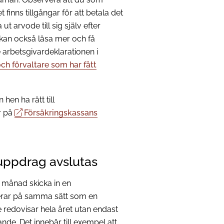
et finns tillgångar för att betala det
t arvode till sig själv efter
an också läsa mer och få
 arbetsgivardeklarationen i
ch förvaltare som har fått
en ha rätt till
r på
Försäkringskassans
 uppdrag avslutas
 månad skicka in en
gerar på samma sätt som en
e redovisar hela året utan endast
de. Det innebär till exempel att