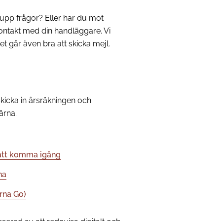
 upp frågor? Eller har du mot
 kontakt med din handläggare. Vi
et går även bra att skicka mejl.
skicka in årsräkningen och
ärna.
 att komma igång
na
rna Go)