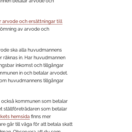
annen betalar arvode och
ör arvode och ersättningar till
ömning av arvode och
rvode ska alla huvudmannens
er räknas in. Har huvudmannen
ingsbar inkomst och tillgångar
mmunen in och betalar arvodet.
t om huvudmannens tillgångar
et också kommunen som betalar
 det ställföreträdaren som betalar
rkets hemsida
finns mer
 går till väga för att betala skatt
udman. Observera att du som