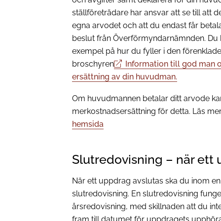
ställföreträdare har ansvar att se till att d
egna arvodet och att du endast får betala u
beslut från Överförmyndarnämnden. Du k
exempel på hur du fyller i den förenklade
broschyren
Information till god man o
ersättning av din huvudman.
Om huvudmannen betalar ditt arvode kan h
merkostnadsersättning för detta. Läs me
hemsida
Slutredovisning – när ett
När ett uppdrag avslutas ska du inom en
slutredovisning. En slutredovisning fun
årsredovisning, med skillnaden att du int
fram till datumet för uppdragets upphöran