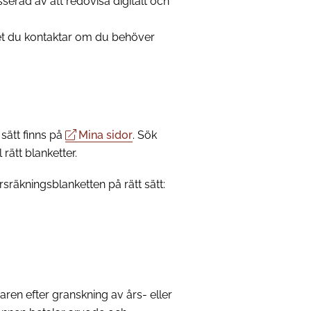
serad av att redovisa digitalt och
et du kontaktar om du behöver
 sätt finns på
Mina sidor
. Sök
rätt blanketter.
årsräkningsblanketten på rätt sätt:
en efter granskning av års- eller