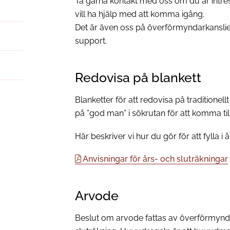
Ta gärna kontakt med oss om du är intres
vill ha hjälp med att komma igång.
Det är även oss på överförmyndarkansli
support.
Redovisa på blankett
Blanketter för att redovisa på traditionellt
på ”god man” i sökrutan för att komma till 
Här beskriver vi hur du gör för att fylla i 
Anvisningar för års- och sluträkningar
Arvode
Beslut om arvode fattas av överförmyndar