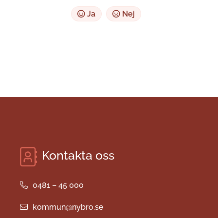
Ja
Nej
Kontakta oss
0481 – 45 000
kommun@nybro.se