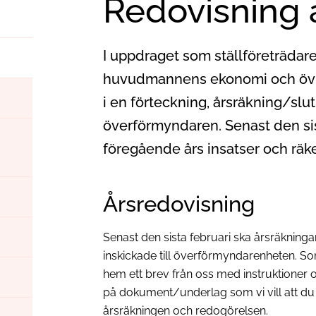
Redovisning 
I uppdraget som ställföreträdare
huvudmannens ekonomi och övrig
i en förteckning, årsräkning/slut
överförmyndaren. Senast den sist
föregående års insatser och räk
Årsredovisning
Senast den sista februari ska årsräkning
inskickade till överförmyndarenheten. Som
hem ett brev från oss med instruktioner o
på dokument/underlag som vi vill att d
årsräkningen och redogörelsen.