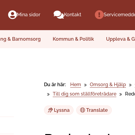
Mina sidor
Kontakt
Servicemedd
ing & Barnomsorg
Kommun & Politik
Uppleva & G
Du är här:
Hem
Omsorg & Hjälp
Till dig som ställföreträdare
Redo
Lyssna
Translate