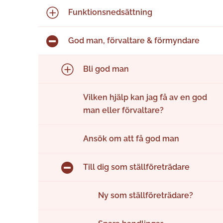
Funktions­nedsättning
God man, förvaltare & förmyndare
Bli god man
Vilken hjälp kan jag få av en god
man eller förvaltare?
Ansök om att få god man
Till dig som ställföreträdare
Ny som ställföreträdare?