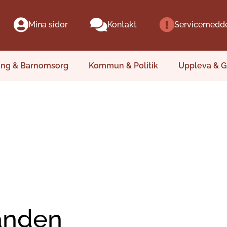
Mina sidor
Kontakt
Servicemedd
ing & Barnomsorg
Kommun & Politik
Uppleva & G
anden