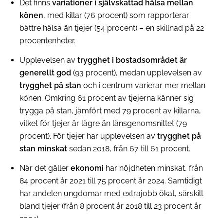
Det finns
variationer i självskattad hälsa mellan
könen
, med killar (76 procent) som rapporterar
bättre hälsa än tjejer (54 procent) – en skillnad på 22
procentenheter.
Upplevelsen av
trygghet i bostadsområdet är
generellt god
(93 procent), medan upplevelsen av
trygghet på stan
och i centrum varierar mer mellan
könen. Omkring 61 procent av tjejerna känner sig
trygga på stan, jämfört med 79 procent av killarna,
vilket för tjejer är lägre än länsgenomsnittet (79
procent). För tjejer har upplevelsen av
trygghet på
stan minskat
sedan 2018, från 67 till 61 procent.
När det gäller
ekonomi
har nöjdheten minskat, från
84 procent år 2021 till 75 procent år 2024. Samtidigt
har andelen ungdomar med extrajobb ökat, särskilt
bland tjejer (från 8 procent år 2018 till 23 procent år