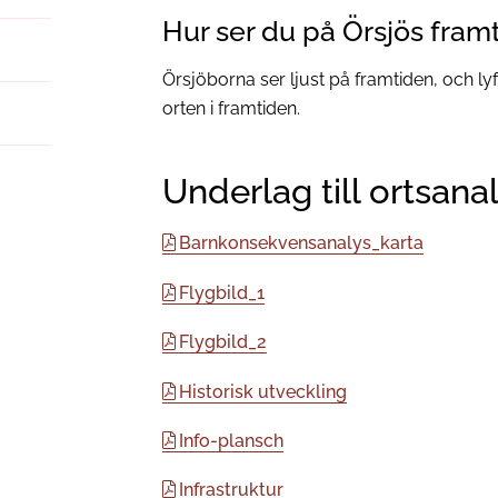
Hur ser du på Örsjös fram
Örsjöborna ser ljust på framtiden, och lyf
orten i framtiden.
Underlag till ortsana
Barnkonsekvensanalys_karta
Flygbild_1
Flygbild_2
Historisk utveckling
Info-plansch
Infrastruktur