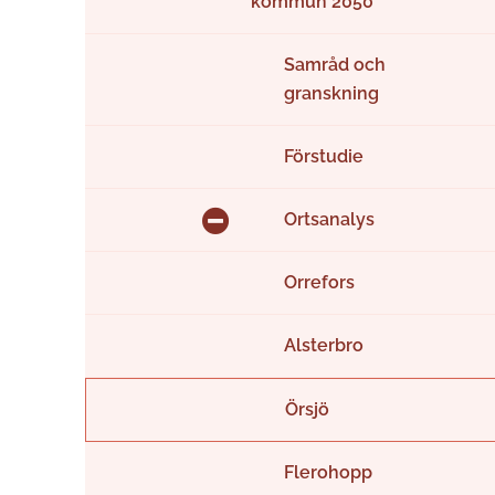
kommun 2050
Samråd och
granskning
Förstudie
Ortsanalys
Orrefors
Alsterbro
Örsjö
Flerohopp