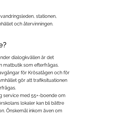
 vandringsleden, stationen,
ället och återvinningen.
e?
nder dialogkvällen är det
n matbutik som efterfrågas.
r avgångar för Krösatågen och för
mhället gör att trafiksituationen
rfrågas.
tlig service med 55+-boende om
rskolans lokaler kan bli bättre
tion. Önskemål inkom även om