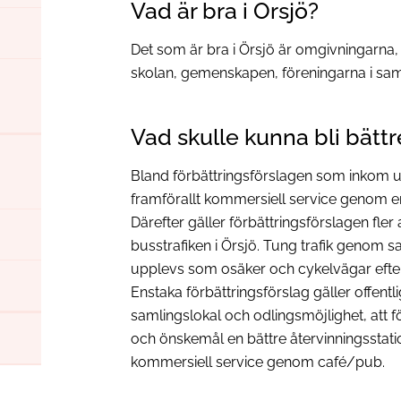
Vad är bra i Örsjö?
Det som är bra i Örsjö är omgivningarna,
skolan, gemenskapen, föreningarna i samh
Vad skulle kunna bli bättr
Bland förbättringsförslagen som inkom u
framförallt kommersiell service genom e
Därefter gäller förbättringsförslagen fle
busstrafiken i Örsjö. Tung trafik genom sa
upplevs som osäker och cykelvägar efte
Enstaka förbättringsförslag gäller offen
samlingslokal och odlingsmöjlighet, att fö
och önskemål en bättre återvinningssta
kommersiell service genom café/pub.