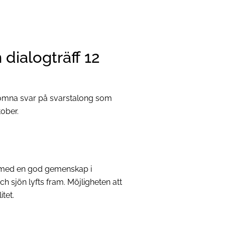
dialogträff 12
omna svar på svarstalong som
tober.
ö med en god gemenskap i
 sjön lyfts fram. Möjligheten att
tet.