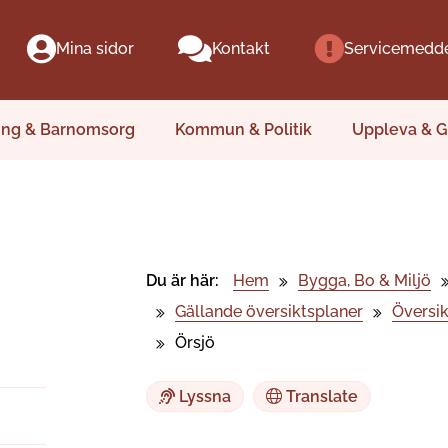
Mina sidor
Kontakt
Servicemedd
ing & Barnomsorg
Kommun & Politik
Uppleva & G
Du är här:
Hem
Bygga, Bo & Miljö
Gällande översiktsplaner
Översi
Örsjö
Lyssna
Translate