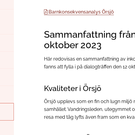
Barnkonsekvensanalys Örsjö
Sammanfattning från 
oktober 2023
Här redovisas en sammanfattning av ink
fanns att fylla i på dialogträffen den 12 ok
Kvaliteter i Örsjö
Örsjö upplevs som en fin och lugn milj
samhället. Vandringsleden, utegymmet och
resa med tåg lyfts även fram som en kvali