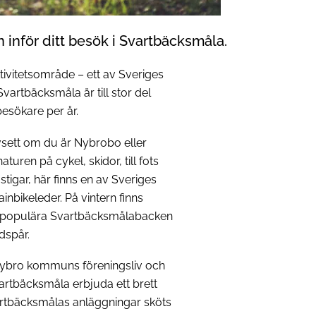
n inför ditt besök i Svartbäcksmåla.
ivitetsområde – ett av Sveriges
vartbäcksmåla är till stor del
esökare per år.
avsett om du är Nybrobo eller
uren på cykel, skidor, till fots
stigar, här finns en av Sveriges
nbikeleder. På vintern finns
för populära Svartbäcksmålabacken
dspår.
ybro kommuns föreningsliv och
artbäcksmåla erbjuda ett brett
artbäcksmålas anläggningar sköts