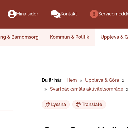
Mina sidor
Kontakt
Servicemedd
ing & Barnomsorg
Kommun & Politik
Uppleva & G
Du är här:
Hem
Uppleva & Göra
Svartbäcksmåla aktivitetsområde
Lyssna
Translate