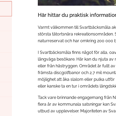
Här hittar du praktisk informatio
Varmt välkommen till Svartbäcksmåla akt
största tätortsnära rekreationsområden. S
naturreservat och har omkring 200 000 b
I Svartbäcksmåla finns något för alla, o
långväga besökare. Här kan du njuta av nat
eller från hästryggen. Området är fullt av 
främsta discgolfbanor och 2,7 mil mountai
möjlighet att åka slalom eller pulka ut
eller kanske ta en tur i områdets längdski
Tack vare brinnande engagemang från N
flera år av kommunala satsningar kan Sv
utbud av upplevelser. Majoriteten av Sv