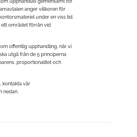
tal som upphandlas gemensamt för
 Ramavtalen anger villkoren för
 kontorsmateriel under en viss tid.
ett området förrän vid
 om offentlig upphandling, när vi
ska utgå från de 5 principerna
parens, proportionalitet och
 kontakta vår
n nedan.