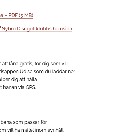
a – PDF (5 MB)
Nybro Discgolfklubbs hemsida
.
tt låna gratis, för dig som vill
atisappen
Udisc
som du laddar ner
per dig att hålla
nt banan via GPS.
ålsbana som passar för
m vill ha målet inom synhåll.