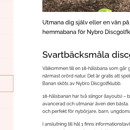
Utmana dig själv eller en vän p
hemmabana för Nybro Discgolfk
Svartbäcksmåla disc
Välkommen till en 18-hålsbana som går g
närmast orörd natur. Det är gratis att spe
Banan sköts av Nybro Discgolfklubb.
18-hålsbanan har två slingor (layouts) – b
avancerad och utmanar även den bästa. R
och perfekt för nybörjare, barn, ungdomar
I anslutning till hål 1 finns informationstav