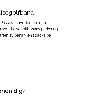
 discgolfbana
. Passera huvudentrén och
mer till discgolfbanans parkering.
starten av banan, en sträcka på
onen dig?