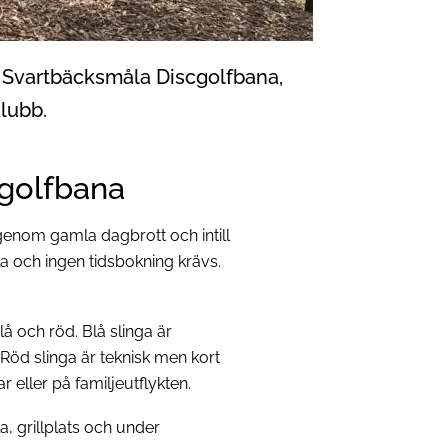
å Svartbäcksmåla Discgolfbana,
lubb.
golfbana
enom gamla dagbrott och intill
la och ingen tidsbokning krävs.
lå och röd. Blå slinga är
öd slinga är teknisk men kort
 eller på familjeutflykten.
la, grillplats och under