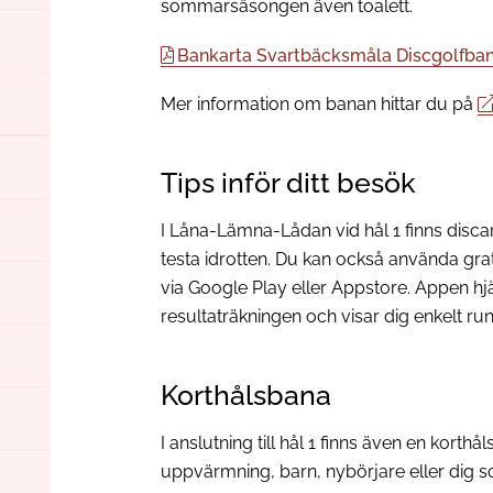
sommarsäsongen även toalett.
Bankarta Svartbäcksmåla Discgolfban
Mer information om banan hittar du på
Tips inför ditt besök
I Låna-Lämna-Lådan vid hål 1 finns discar a
testa idrotten. Du kan också använda gr
via Google Play eller Appstore. Appen hjäl
resultaträkningen och visar dig enkelt ru
Korthålsbana
I anslutning till hål 1 finns även en korth
uppvärmning, barn, nybörjare eller dig so