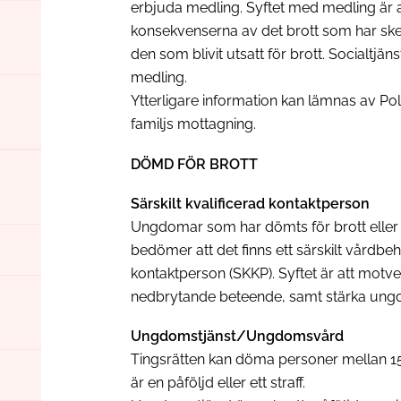
erbjuda medling. Syftet med medling är 
konsekvenserna av det brott som har ske
den som blivit utsatt för brott. Socialtjän
medling.
Ytterligare information kan lämnas av Po
familjs mottagning.
DÖMD FÖR BROTT
Särskilt kvalificerad kontaktperson
Ungdomar som har dömts för brott eller v
bedömer att det finns ett särskilt vårdbeho
kontaktperson (SKKP). Syftet är att motver
nedbrytande beteende, samt stärka ungd
Ungdomstjänst/Ungdomsvård
Tingsrätten kan döma personer mellan 15 
är en påföljd eller ett straff.