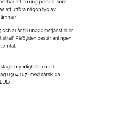
nnebär att en ung person, som
ömas att utföra någon typ av
 timmar.
och 21 år till ungdomstjänst eller
 straff. Påföljden består antingen
 samtal.
tå Åklagarmyndigheten med
 Lag (1964:167) med särskilda
LUL).