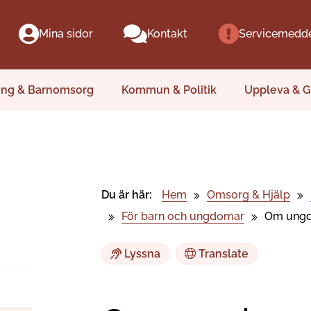
Mina sidor
Kontakt
Servicemedd
ing & Barnomsorg
Kommun & Politik
Uppleva & G
Du är här:
Hem
Omsorg & Hjälp
För barn och ungdomar
Om ungd
Lyssna
Translate