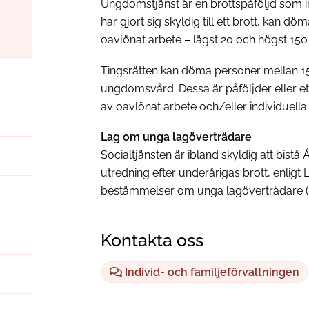
Ungdomstjänst är en brottspåföljd som i
har gjort sig skyldig till ett brott, kan d
oavlönat arbete – lägst 20 och högst 150
Tingsrätten kan döma personer mellan 15 
ungdomsvård. Dessa är påföljder eller ett
av oavlönat arbete och/eller individuella
Lag om unga lagöverträdare
Socialtjänsten är ibland skyldig att bis
utredning efter underårigas brott, enligt
bestämmelser om unga lagöverträdare (
Kontakta oss
Individ- och familjeförvaltningen