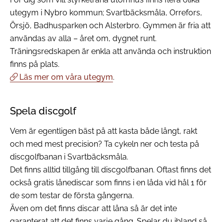
utegym i Nybro kommun; Svartbäcksmåla, Orrefors,
Örsjö, Badhusparken och Alsterbro. Gymmen är fria att
användas av alla – året om, dygnet runt.
Träningsredskapen är enkla att använda och instruktion
finns på plats.
Läs mer om våra utegym
.
Spela discgolf
Vem är egentligen bäst på att kasta både långt, rakt
och med mest precision? Ta cykeln ner och testa på
discgolfbanan i Svartbäcksmåla.
Det finns alltid tillgång till discgolfbanan. Oftast finns det
också gratis lånediscar som finns i en låda vid hål 1 för
de som testar de första gångerna.
Även om det finns discar att låna så är det inte
garanterat att det finns varje gång. Spelar du ibland så