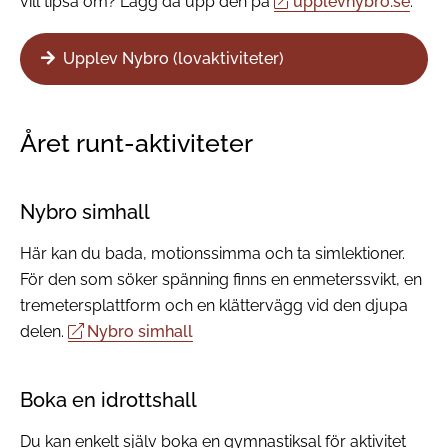
vill tipsa om? Lägg då upp den på
upplevnybro.se
.
Upplev Nybro (lovaktiviteter)
Året runt-aktiviteter
Nybro simhall
Här kan du bada, motionssimma och ta simlektioner.
För den som söker spänning finns en enmeterssvikt, en
tremetersplattform och en klättervägg vid den djupa
delen.
Nybro simhall
Boka en idrottshall
Du kan enkelt själv boka en gymnastiksal för aktivitet