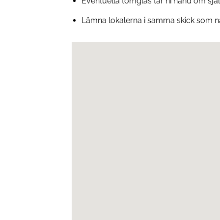
Eventuella tomglas tar ni hand om själ
Lämna lokalerna i samma skick som nä