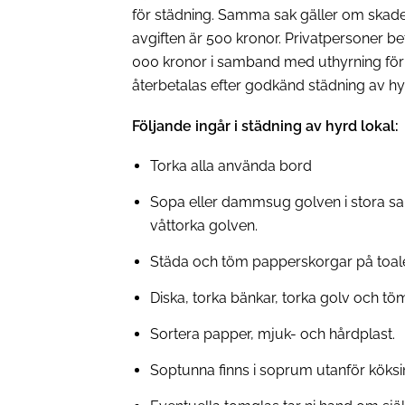
för städning. Samma sak gäller om skadeg
avgiften är 500 kronor. Privatpersoner be
000 kronor i samband med uthyrning för pr
återbetalas efter godkänd städning av hyr
Följande ingår i städning av hyrd lokal:
Torka alla använda bord
Sopa eller dammsug golven i stora sal
våttorka golven.
Städa och töm papperskorgar på toale
Diska, torka bänkar, torka golv och tö
Sortera papper, mjuk- och hårdplast.
Soptunna finns i soprum utanför köks