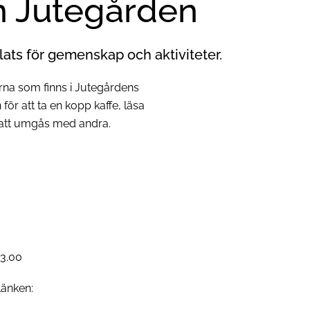
n Jutegården
ts för gemenskap och aktiviteter.
erna som finns i Jutegårdens
r att ta en kopp kaffe, läsa
r att umgås med andra.
13.00
länken: