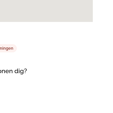
ningen
onen dig?