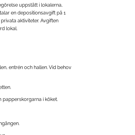
örelse uppstått i lokalerna,
talar en depositionsavgift på 1
ivata aktiviteter. Avgiften
d lokal.
en, entrén och hallen. Vid behov
tten.
m papperskorgarna i köket.
ingången.