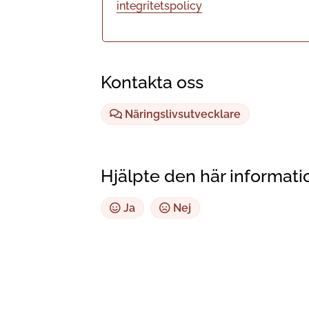
integritetspolicy
Kontakta oss
Näringslivsutvecklare
Hjälpte den här informati
Ja
Nej