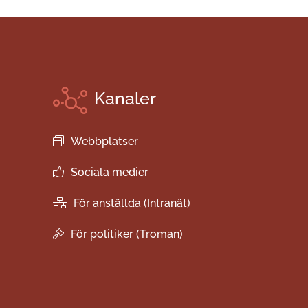
Kanaler
Webbplatser
Sociala medier
För anställda (Intranät)
För politiker (Troman)