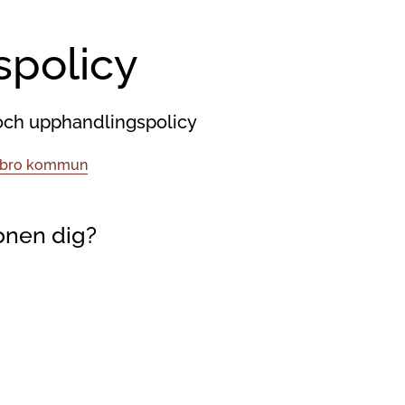
spolicy
och upphandlingspolicy
Nybro kommun
onen dig?