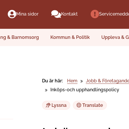
Mina sidor
Kontakt
Servicemedd
ing & Barnomsorg
Kommun & Politik
Uppleva & G
Du är här:
Hem
Jobb & Företagand
Inköps-och upphandlingspolicy
Lyssna
Translate