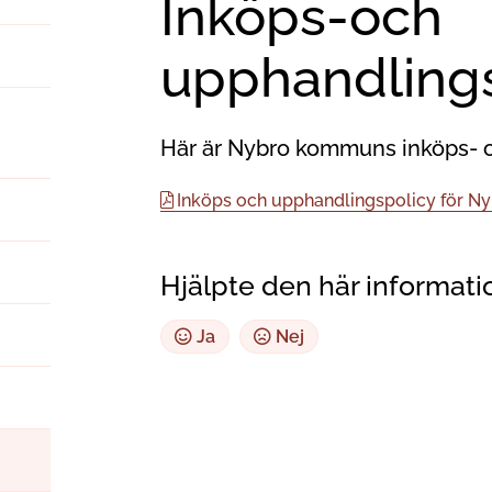
Inköps-och
upphandling
Här är Nybro kommuns inköps‑ 
Inköps och upphandlingspolicy för 
Hjälpte den här informati
Ja
Nej