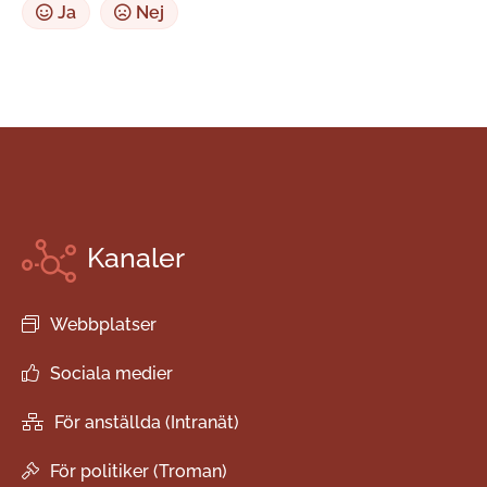
Ja
Nej
Kanaler
Webbplatser
Sociala medier
För anställda (Intranät)
För politiker (Troman)