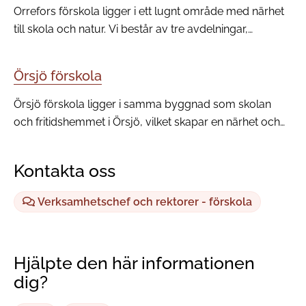
Orrefors förskola ligger i ett lugnt område med närhet
till skola och natur. Vi består av tre avdelningar,
Smedjan, Hyttan och Bruket med barn i åldrarna 1-5 år,
delat i tre grupper.
Örsjö förskola
Örsjö förskola ligger i samma byggnad som skolan
och fritidshemmet i Örsjö, vilket skapar en närhet och
helhet för barn och föräldrar. Vi har här två avdelningar,
en med 1-3 åringar och en med 3-5 åringar.
Kontakta oss
Verksamhetschef och rektorer - förskola
Hjälpte den här informationen
dig?