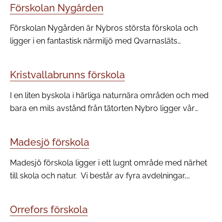
Förskolan Nygården
Förskolan Nygården är Nybros största förskola och
ligger i en fantastisk närmiljö med Qvarnasläts
hembyggdsgård, Joelskogen och Linneasjön runt
hörnet.
Kristvallabrunns förskola
I en liten byskola i härliga naturnära områden och med
bara en mils avstånd från tätorten Nybro ligger vår
förskola. Kristvallabrunns förskola består av en
avdelning uppdelad i två grupper: 1–3 års grupp och
Madesjö förskola
4–5 års grupp.
Madesjö förskola ligger i ett lugnt område med närhet
till skola och natur. Vi består av fyra avdelningar,
Hallonet, Nyponet, Violen och Solrosen, med barn i
åldrarna 1-5.
Orrefors förskola