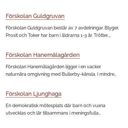
lantligt belägen med närhet till både skog och vatten.
Utemiljön innehåller en variation av träd, växtlighet och
Förskolan Guldgruvan
platser som möjliggör för barn i alla åldrar att
utvecklas och utmanas på många olika sätt.
Förskolan Guldgruvan består av 7 avdelningar. Blyger,
Prosit och Toker har barn i åldrarna 1-3 år. Trötter,
Glader, Kloker och Snövit har barn i åldrarna 3-5 år.
Förskolan Hanemålagården
Förskolan Hanemålagården ligger i en vacker
naturnära omgivning med Bullerby-känsla. I mindre
grupper utvecklas barnen i den lärande leken på vår
fina utegård.
Förskolan Ljunghaga
En demokratisk mötesplats där barn och vuxna
utvecklas och lär tillsammans i meningsfulla
sammanhang.