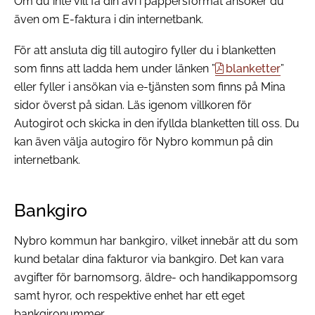
Om du inte vill få din avi i pappersformat ansöker du
även om E-faktura i din internetbank.
För att ansluta dig till autogiro fyller du i blanketten
som finns att ladda hem under länken ”
blanketter
”
eller fyller i ansökan via e-tjänsten som finns på Mina
sidor överst på sidan. Läs igenom villkoren för
Autogirot och skicka in den ifyllda blanketten till oss. Du
kan även välja autogiro för Nybro kommun på din
internetbank.
Bankgiro
Nybro kommun har bankgiro, vilket innebär att du som
kund betalar dina fakturor via bankgiro. Det kan vara
avgifter för barnomsorg, äldre- och handikappomsorg
samt hyror, och respektive enhet har ett eget
bankgironummer.