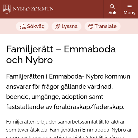
Sök
Meny
Sökväg
Lyssna
Translate
Familjerätt – Emmaboda
och Nybro
Familjerätten i Emmaboda- Nybro kommun
ansvarar för frågor gällande vårdnad,
boende, umgänge, adoption samt
fastställande av föräldraskap/faderskap.
Familjerätten erbjuder samarbetssamtal till föräldrar
som lever åtskilda. Familjerätten i Emmaboda-Nybro är
sammanslagen och erbjuder hjälp/stöd till invånare i