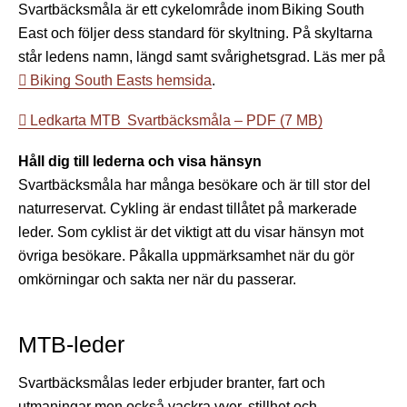
Svartbäcksmåla är ett cykelområde inom Biking South
East och följer dess standard för skyltning. På skyltarna
står ledens namn, längd samt svårighetsgrad. Läs mer på
Biking South Easts hemsida
.
Ledkarta MTB Svartbäcksmåla – PDF (7 MB)
Håll dig till lederna och visa hänsyn
Svartbäcksmåla har många besökare och är till stor del
naturreservat. Cykling är endast tillåtet på markerade
leder. Som cyklist är det viktigt att du visar hänsyn mot
övriga besökare. Påkalla uppmärksamhet när du gör
omkörningar och sakta ner när du passerar.
MTB-leder
Svartbäcksmålas leder erbjuder branter, fart och
utmaningar men också vackra vyer, stillhet och