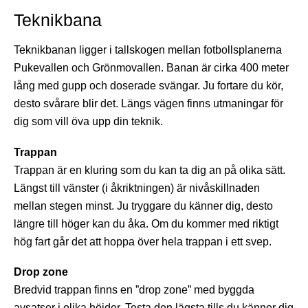
Teknikbana
Teknikbanan ligger i tallskogen mellan fotbollsplanerna
Pukevallen och Grönmovallen. Banan är cirka 400 meter
lång med gupp och doserade svängar. Ju fortare du kör,
desto svårare blir det. Längs vägen finns utmaningar för
dig som vill öva upp din teknik.
Trappan
Trappan är en kluring som du kan ta dig an på olika sätt.
Längst till vänster (i åkriktningen) är nivåskillnaden
mellan stegen minst. Ju tryggare du känner dig, desto
längre till höger kan du åka. Om du kommer med riktigt
hög fart går det att hoppa över hela trappan i ett svep.
Drop zone
Bredvid trappan finns en ”drop zone” med byggda
avsatser i olika höjder. Testa den lägsta tills du känner dig