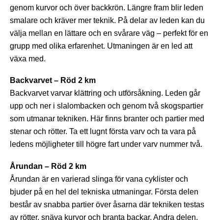
genom kurvor och över backkrön. Längre fram blir leden
smalare och kräver mer teknik. På delar av leden kan du
välja mellan en lättare och en svårare väg – perfekt för en
grupp med olika erfarenhet. Utmaningen är en led att
växa med.
Backvarvet – Röd 2 km
Backvarvet varvar klättring och utförsåkning. Leden går
upp och ner i slalombacken och genom två skogspartier
som utmanar tekniken. Här finns branter och partier med
stenar och rötter. Ta ett lugnt första varv och ta vara på
ledens möjligheter till högre fart under varv nummer två.
Årundan – Röd 2 km
Årundan är en varierad slinga för vana cyklister och
bjuder på en hel del tekniska utmaningar. Första delen
består av snabba partier över åsarna där tekniken testas
av rötter, snäva kurvor och branta backar. Andra delen,