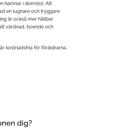
en hamnar i domstol. Att
st en lugnare och tryggare
ning är också mer hållbar
 att vårdnad, boende och
r kostnadsfria för föräldrarna.
onen dig?