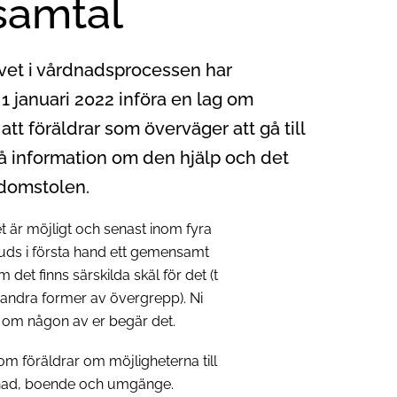
samtal
ivet i vårdnadsprocessen har
 1 januari 2022 införa en lag om
tt föräldrar som överväger att gå till
få information om den hjälp och det
 domstolen.
t är möjligt och senast inom fyra
bjuds i första hand ett gemensamt
 det finns särskilda skäl för det (t
 andra former av övergrepp). Ni
l om någon av er begär det.
om föräldrar om möjligheterna till
dnad, boende och umgänge.