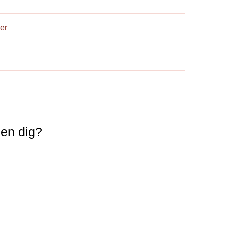
er
nen dig?