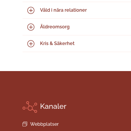
Våld i nära relationer
Äldreomsorg
Kris & Säkerhet
Kanaler
Webbplatser