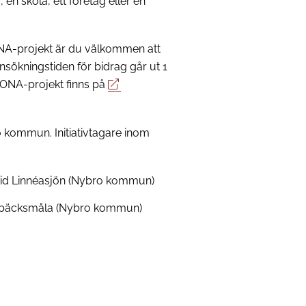
 en skola, ett företag eller en
LONA-projekt är du välkommen att
ökningstiden för bidrag går ut 1
LONA-projekt finns på
 kommun. Initiativtagare inom
id Linnéasjön (Nybro kommun)
artbäcksmåla (Nybro kommun)