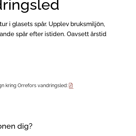
dringsled
ur i glasets spår. Upplev bruksmiljön,
nde spår efter istiden. Oavsett årstid
gn kring Orrefors vandringsled:
onen dig?