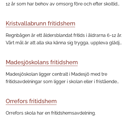
12 år som har behov av omsorg före och efter skoltid
när vårdnadshavarna arbetar eller studerar.
Verksamheten kompletterar skolan samt erbjuder en
Kristvallabrunn fritidshem
meningsfull fritid och stöd i utvecklingen.
Regnbågen är ett åldersblandat fritids i åldrarna 6-12 år.
Vårt mål är att alla ska känna sig trygga, uppleva glädje
och trivsel.
Madesjöskolans fritidshem
Madesjöskolan ligger centralt i Madesjö med tre
fritidsavdelningar som ligger i skolan eller i fristående
byggnader i anslutning till skolan. Barnen deltar i en
pedagogisk verksamhet som kompletterar skolan
Orrefors fritidshem
både tidsmässigt och innehållsmässigt.
Orrefors skola har en fritidshemsavdelning.