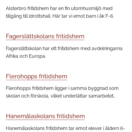
Alsterbro fritidshem har en fin utomhusmiljö med
tillgång till idrottshall. Här tar vi emot barn i åk F-6.
Fagerslättskolans fritidshem
Fagerslättskolan har ett fritidshem med avdelningarna
Afrika och Europa.
Flerohopps fritidshem
Flerohopps fritidshem ligger i samma byggnad som
skolan och förskola, vilket underlättar samarbetet
mellan de olika enheterna och ger barnen en trygghet i
att umgås med varandra över åldersgränserna.
Hanemålaskolans fritidshem
Hanemålaskolans fritidshem tar emot elever i åldern 6-