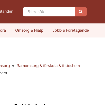
elanden
öra
Omsorg & Hjälp
Jobb & Företagande
msorg
Barnomsorg & förskola & fritidshem
shem