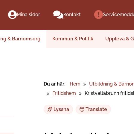
Mina sidor
Kontakt
Servicemedd
ing & Barnomsorg
Kommun & Politik
Uppleva & G
Du är här:
Hem
Utbildning & Barno
Fritidshem
Kristvallabrunn fritid
Lyssna
Translate