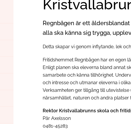
Kristvallabru
Regnbågen är ett åldersblandat fri
alla ska känna sig trygga, upplev
Detta skapar vi genom inflytande, lek och
Fritidshemmet Regnbågen har en egen lä
Enligt planen ska eleverna bland annat s
samarbete och känna tillhörighet. Under
och intresse och utmanar eleverna i olika 
Verksamheten ger tillgång till utevistelse u
närsamhället, naturen och andra platser för
Rektor Kristvallabrunns skola och frit
Pär Axelsson
0481-45283