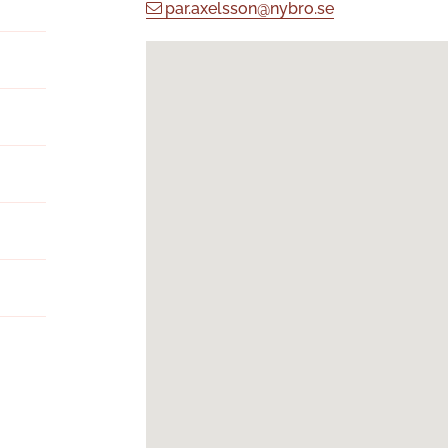
par.axelsson@nybro.se