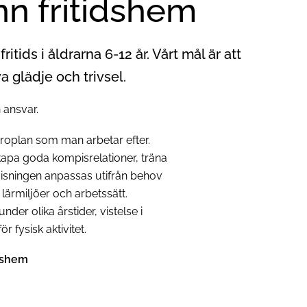
nn fritidshem
tids i åldrarna 6-12 år. Vårt mål är att
a glädje och trivsel.
 ansvar.
roplan som man arbetar efter.
kapa goda kompisrelationer, träna
visningen anpassas utifrån behov
lärmiljöer och arbetssätt.
nder olika årstider, vistelse i
 fysisk aktivitet.
idshem