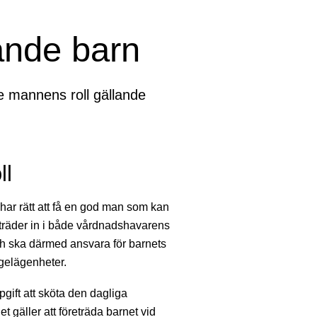
nde barn
e mannens roll gällande
ll
r rätt att få en god man som kan
träder in i både vårdnadshavarens
och ska därmed ansvara för barnets
gelägenheter.
gift att sköta den dagliga
 gäller att företräda barnet vid