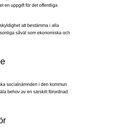
t en uppgift för det offentliga
kyldighet att bestämma i alla
ersonliga såväl som ekonomiska och
de
l
e ska socialnämnden i den kommun
äla behov av en särskilt förordnad
ör