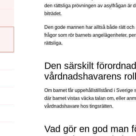
den rättsliga prövningen av asylfrågan är de
biträdet.
Den gode mannen har alltså både rätt och s
frågor som rör barnets angelägenheter, p
rättsliga.
Den särskilt förordna
vårdnadshavarens rol
Om barnet får uppehållstillstånd i Sverig
där barnet vistas väcka talan om, eller anm
vårdnadshavare hos tingsrätten.
Vad gör en god man f