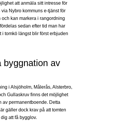
ighet att anmäla sitt intresse för
s via Nybro kommuns e-tjänst för
n och kan markera i rangordning
 fördelas sedan efter tid man har
t i tomkö längst blir först erbjuden
å byggnation av
ing i Alsjöholm, Målerås, Alsterbro,
ch Gullaskruv finns det möjlighet
on av permanentboende. Detta
är gäller dock krav på att tomten
ig att få bygglov.