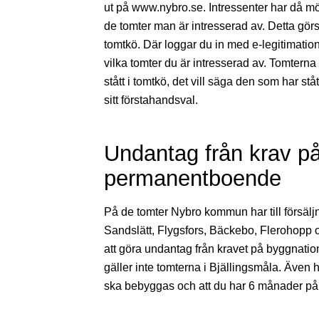
ut på www.nybro.se. Intressenter har då möjl
de tomter man är intresserad av. Detta gör
tomtkö. Där loggar du in med e-legitimatio
vilka tomter du är intresserad av. Tomterna
stått i tomtkö, det vill säga den som har ståt
sitt förstahandsval.
Undantag från krav p
permanentboende
På de tomter Nybro kommun har till försäljn
Sandslätt, Flygsfors, Bäckebo, Flerohopp o
att göra undantag från kravet på byggnati
gäller inte tomterna i Bjällingsmåla. Även h
ska bebyggas och att du har 6 månader på d