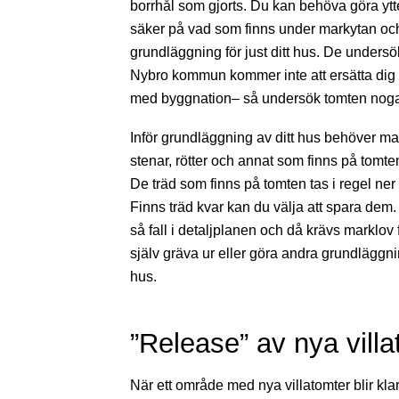
borrhål som gjorts. Du kan behöva göra ytte
säker på vad som finns under markytan oc
grundläggning för just ditt hus. De undersö
Nybro kommun kommer inte att ersätta dig
med byggnation– så undersök tomten noga
Inför grundläggning av ditt hus behöver ma
stenar, rötter och annat som finns på tomten
De träd som finns på tomten tas i regel ne
Finns träd kvar kan du välja att spara dem.
så fall i detaljplanen och då krävs marklov fö
själv gräva ur eller göra andra grundläggnin
hus.
”Release” av nya villa
När ett område med nya villatomter blir kla