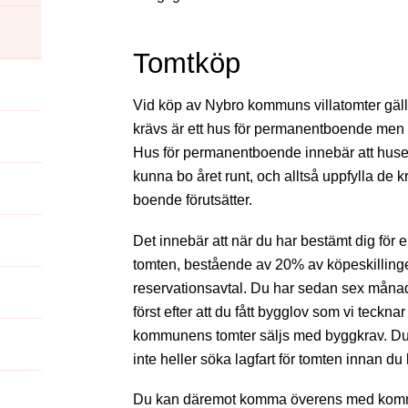
Tomtköp
Vid köp av Nybro kommuns villatomter gäll
krävs är ett hus för permanentboende men 
Hus för permanentboende innebär att huset 
kunna bo året runt, och alltså uppfylla de
boende förutsätter.
Det innebär att när du har bestämt dig för 
tomten, bestående av 20% av köpeskillingen
reservationsavtal. Du har sedan sex månade
först efter att du fått bygglov som vi teckna
kommunens tomter säljs med byggkrav. Du får
inte heller söka lagfart för tomten innan du
Du kan däremot komma överens med kommun