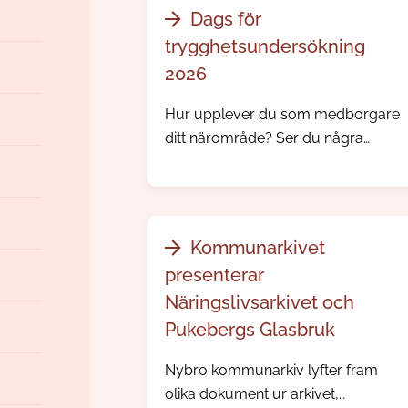
Dags för
trygghetsundersökning
2026
Hur upplever du som medborgare
ditt närområde? Ser du några
problem, och hur trygg känner du
dig? Nu skickar vi och polisen ut vår
årliga trygghetsundersökning.
Kommunarkivet
presenterar
Näringslivsarkivet och
Pukebergs Glasbruk
Nybro kommunarkiv lyfter fram
olika dokument ur arkivet,