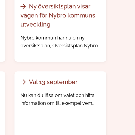
Ny översiktsplan visar
vägen för Nybro kommuns
utveckling
Nybro kommun har nu en ny
översiktsplan, Översiktsplan Nybro
kommun 2050. Planen beskriver
kommunens utveckling fram till år
2050 och ger vägledning för
framtida beslut om bostäder,
Val 13 september
verksamheter, infrastruktur, natur-
och kulturmiljöer samt
Nu kan du läsa om valet och hitta
användningen av mark och vatten.
information om till exempel vem
som får rösta, röstkort och vart du
kan rösta i Nybro kommun.