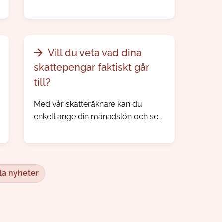
Vill du veta vad dina
skattepengar faktiskt går
till?
Med vår skatteräknare kan du
enkelt ange din månadslön och se
hur kommunalskatten fördelas
mellan olika verksamheter i Nybro
kommun.
la nyheter