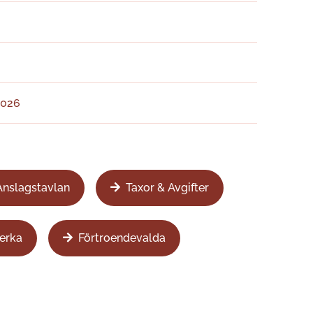
2026
Anslagstavlan
Taxor & Avgifter
erka
Förtroendevalda