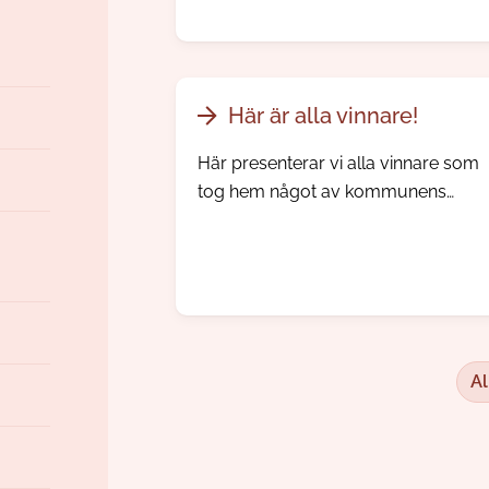
sorterade efter tema. Syftet är att
visa vilken stor variation som finns i
arkivet, med material som sträcker
sig från 1860-talet ända fram till
Här är alla vinnare!
idag.
Här presenterar vi alla vinnare som
tog hem något av kommunens
utmärkelser och priser 2026.
Al