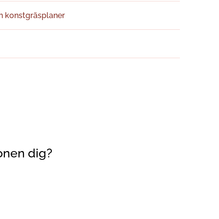
ån konstgräsplaner
onen dig?