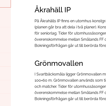
Åkrahäll IP
På Åkrahälls IP finns en utomhus konst
(planen går bra att dela i två planer). Kons
för seniorlag. Tider för utomhussäsongen
överenskommelse mellan Smålands FF 
Bokningsförfrågan går ut till berörda före
Grönmovallen
I Svartbäcksmåla ligger Grönmovallen me
100×60 m. Grönmovallen används som tid
och matcher. Tider för utomhussäsongen 
överenskommelse mellan Smålands FF 
Bokningsförfrågan går ut till berörda för