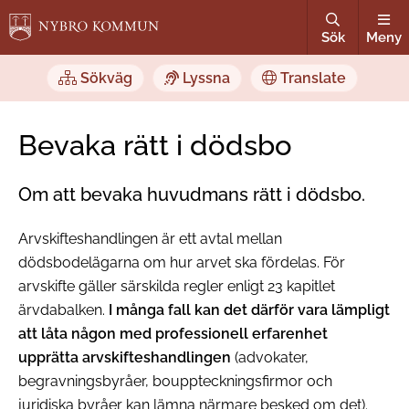
Sök
Meny
Sökväg
Lyssna
Translate
Bevaka rätt i dödsbo
Om att bevaka huvudmans rätt i dödsbo.
Arvskifteshandlingen är ett avtal mellan
dödsbodelägarna om hur arvet ska fördelas. För
arvskifte gäller särskilda regler enligt 23 kapitlet
ärvdabalken.
I många fall kan det därför vara lämpligt
att låta någon med professionell erfarenhet
upprätta arvskifteshandlingen
(advokater,
begravningsbyråer, bouppteckningsfirmor och
juridiska byråer kan lämna närmare besked om det).