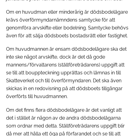
Om en huvudman eller minderårig är dödsbodelägare
krävs överförmyndarnämndens samtycke för att
genomföra arvskifte eller bodelning. Samtycke behövs
även för att sälja dödsboets bostadsrätt eller fastighet.
Om huvudmannen är ensam dödsbodelägare ska det
inte ske något arvskifte, dock är det då gode
mannens/förvaltarens (ställföreträdarens) uppgift att
se till att bouppteckning upprättas och lämnas in till
Skatteverket och till överförmyndaren. Det ska även
skickas in en redovisning på att dödsboets tillgångar
överförts till huvudmannen.
Om det finns flera dödsbodelägare är det vanligt att
det i stället är någon av de andra dödsbodelägarna
som ordnar med detta. Ställföreträdarens uppgift blir
då mer att hålla ett öga på förfarandet och se till att