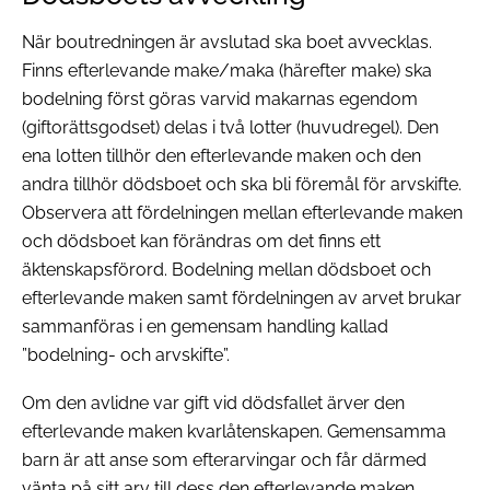
När boutredningen är avslutad ska boet avvecklas.
Finns efterlevande make/maka (härefter make) ska
bodelning först göras varvid makarnas egendom
(giftorättsgodset) delas i två lotter (huvudregel). Den
ena lotten tillhör den efterlevande maken och den
andra tillhör dödsboet och ska bli föremål för arvskifte.
Observera att fördelningen mellan efterlevande maken
och dödsboet kan förändras om det finns ett
äktenskapsförord. Bodelning mellan dödsboet och
efterlevande maken samt fördelningen av arvet brukar
sammanföras i en gemensam handling kallad
”bodelning- och arvskifte”.
Om den avlidne var gift vid dödsfallet ärver den
efterlevande maken kvarlåtenskapen. Gemensamma
barn är att anse som efterarvingar och får därmed
vänta på sitt arv till dess den efterlevande maken