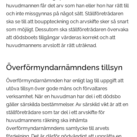
huvudmannen får det arv som han eller hon har rätt till
och inte missgynnas på något sätt. Ställföreträdaren
ska se till att bouppteckning och arvskifte sker så snart
som möjligt. Dessutom ska ställföreträdaren övervaka
att dödsboets tillgångar värderas korrekt och att
huvudmannens arvslott är rätt uträknad.
Överförmyndarnämndens tillsyn
Överförmyndarnämnden har enligt lag till uppgift att
utöva tillsyn över gode mäns och förvaltares
verksamhet. När en huvudman har del i ett dödsbo
gäller särskilda bestämmelser. Av särskild vikt är att en
ställföreträdare som tar del i ett arvskifte för
huvudmannens räkning ska inhämta
överförmyndarnämndens samtycke till arvets
fördelning. Det är därför nödvändigt att upprätta en