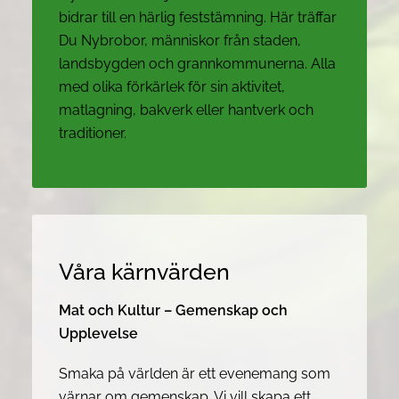
bidrar till en härlig feststämning. Här träffar
Du Nybrobor, människor från staden,
landsbygden och grannkommunerna. Alla
med olika förkärlek för sin aktivitet,
matlagning, bakverk eller hantverk och
traditioner.
Våra kärnvärden
Mat och Kultur – Gemenskap och
Upplevelse
Smaka på världen är ett evenemang som
värnar om gemenskap. Vi vill skapa ett