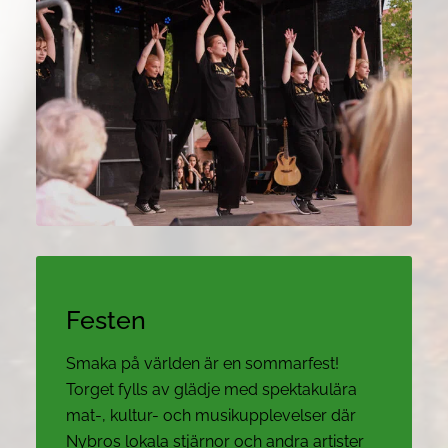
Festen
Smaka på världen är en sommarfest!
Torget fylls av glädje med spektakulära
mat-, kultur- och musikupplevelser där
Nybros lokala stjärnor och andra artister