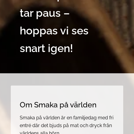
tar paus –
hoppas vi ses
snart igen!
Om Smaka på världen
Smaka på världen är en familjedag med fri
entré där det bjuds på mat och dryck från
världens alla hörn.