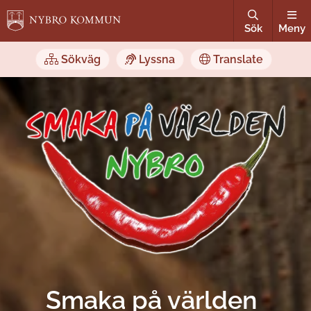
Sök
Meny
Sökväg
Lyssna
Translate
Smaka på världen