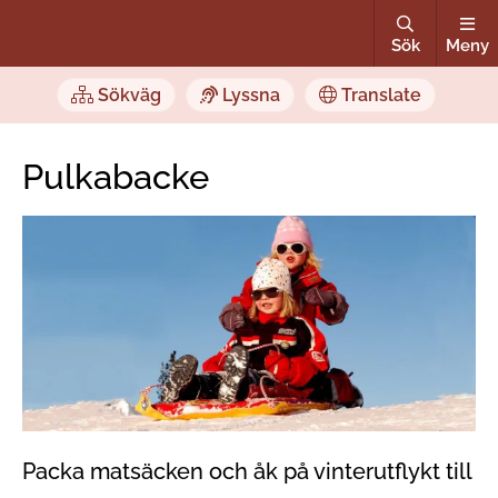
Sök
Meny
Sökväg
Lyssna
Translate
Pulkabacke
Packa matsäcken och åk på vinterutflykt till