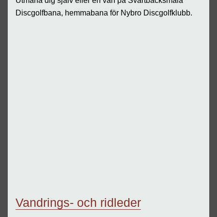
Utmana dig själv eller en vän på Svartbäcksmåla
Discgolfbana, hemmabana för Nybro Discgolfklubb.
Vandrings- och ridleder