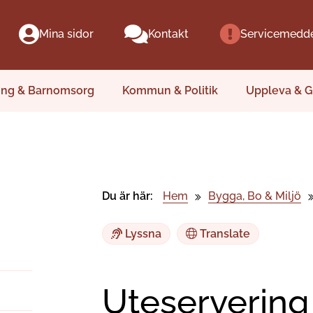
Mina sidor
Kontakt
Servicemedd
ing & Barnomsorg
Kommun & Politik
Uppleva & G
Du är här:
Hem
Bygga, Bo & Miljö
Lyssna
Translate
Uteservering