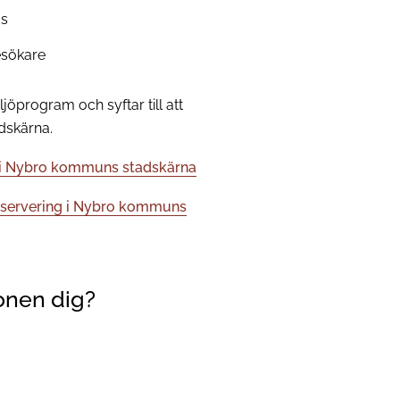
ds
besökare
öprogram och syftar till att
dskärna.
g i Nybro kommuns stadskärna
uteservering i Nybro kommuns
onen dig?