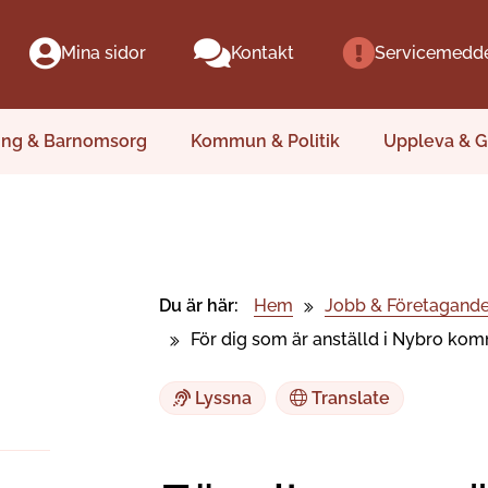
Mina sidor
Kontakt
Servicemedd
ing & Barnomsorg
Kommun & Politik
Uppleva & G
Du är här:
Hem
Jobb & Företagand
För dig som är anställd i Nybro ko
Lyssna
Translate