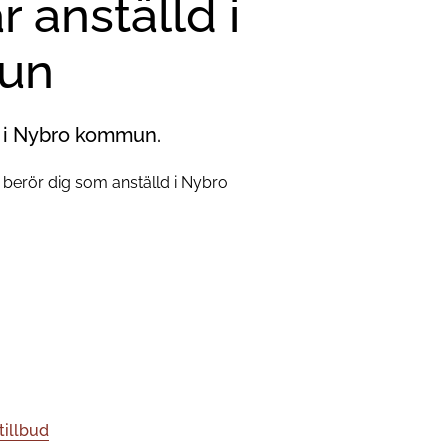
r anställd i
un
d i Nybro kommun.
m berör dig som anställd i Nybro
tillbud