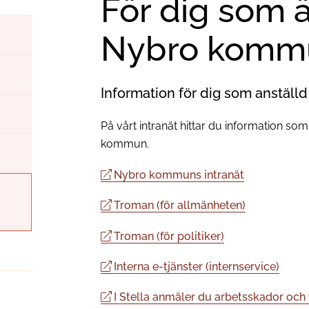
För dig som ä
Nybro komm
Information för dig som anställ
På vårt intranät hittar du information so
kommun.
Nybro kommuns intranät
Troman (för allmänheten)
Troman (för politiker)
Interna e-tjänster (internservice)
I Stella anmäler du arbetsskador och 