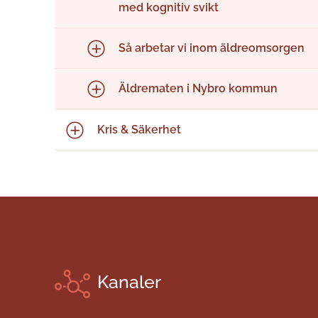
med kognitiv svikt
Så arbetar vi inom äldreomsorgen
Äldrematen i Nybro kommun
Kris & Säkerhet
Kanaler