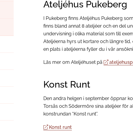
Ateljéhus Pukeberg
I Pukeberg finns Ateljéhus Pukeberg som 
finns bland annat 8 ateljéer och en del u
undervisning i olika material som till exe
Ateljéerna hyrs ut kortare och längre tid,
en plats i ateljéerna fyller du i vår ansökn
Läs mer om Ateljéhuset på
ateljehus
Konst Runt
Den andra helgen i september öppnar k
Torsås och Södermöre sina ateljéer för a
konstrundan “Konst runt”.
Konst runt