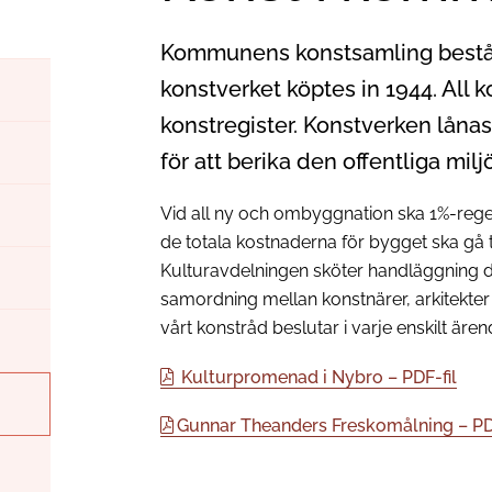
Kommunens konstsamling består a
konstverket köptes in 1944. All 
konstregister. Konstverken låna
för att berika den offentliga milj
Vid all ny och ombyggnation ska 1%-regel
de totala kostnaderna för bygget ska gå ti
Kulturavdelningen sköter handläggning de
samordning mellan konstnärer, arkitekter
vårt konstråd beslutar i varje enskilt ären
Kulturpromenad i Nybro – PDF-fil
Gunnar Theanders Freskomålning – PDF