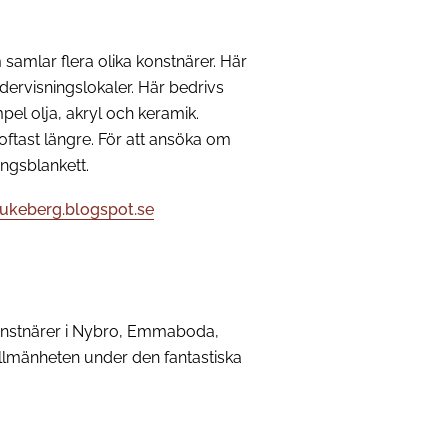
samlar flera olika konstnärer. Här
ndervisningslokaler. Här bedrivs
mpel olja, akryl och keramik.
 oftast längre. För att ansöka om
ingsblankett.
pukeberg.blogspot.se
onstnärer i Nybro, Emmaboda,
llmänheten under den fantastiska