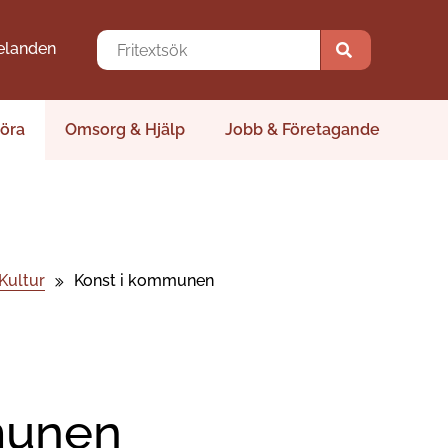
elanden
öra
Omsorg & Hjälp
Jobb & Företagande
Kultur
Konst i kommunen
munen