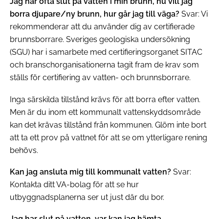
Jag har ofta slut på vatten i min brunn, nu vill jag
borra djupare/ny brunn, hur går jag till väga?
Svar: Vi
rekommenderar att du använder dig av certifierade
brunnsborrare. Sveriges geologiska undersökning
(SGU) har i samarbete med certifieringsorganet SITAC
och branschorganisationerna tagit fram de krav som
ställs för certifiering av vatten- och brunnsborrare.
Inga särskilda tillstånd krävs för att borra efter vatten.
Men är du inom ett kommunalt vattenskyddsområde
kan det krävas tillstånd från kommunen. Glöm inte bort
att ta ett prov på vattnet för att se om ytterligare rening
behövs.
Kan jag ansluta mig till kommunalt vatten?
Svar:
Kontakta ditt VA-bolag för att se hur
utbyggnadsplanerna ser ut just där du bor.
Jag har slut på vatten, var kan jag hämta