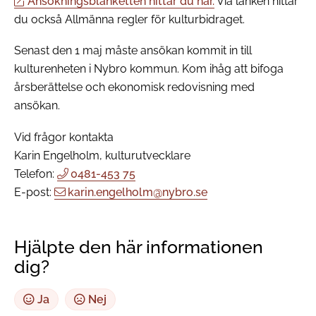
Ansökningsblanketten hittar du här.
Via länken hittar
du också Allmänna regler för kulturbidraget.
Senast den 1 maj måste ansökan kommit in till
kulturenheten i Nybro kommun. Kom ihåg att bifoga
årsberättelse och ekonomisk redovisning med
ansökan.
Vid frågor kontakta
Karin Engelholm, kulturutvecklare
Telefon:
0481-453 75
E-post:
karin.engelholm@nybro.se
Hjälpte den här informationen
dig?
Ja
Nej