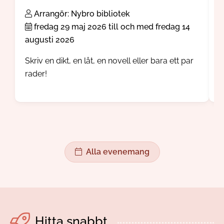
Arrangör: Nybro bibliotek
fredag 29 maj 2026 till och med fredag 14
augusti 2026
1
Skriv en dikt, en låt, en novell eller bara ett par
E
rader!
n
d
p
g
Alla evenemang
Hitta snabbt