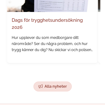
Dags för trygghetsundersökning
S
2026
i
Hur upplever du som medborgare ditt
D
närområde? Ser du några problem, och hur
s
trygg känner du dig? Nu skickar vi och polisen
a
ut vår årliga trygghetsundersökning.
o
e
Alla nyheter