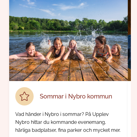
Sommar i Nybro kommun
Vad händer i Nybro i sommar? På Upplev
E
Nybro hittar du kommande evenemang,
å
härliga badplatser, fina parker och mycket mer.
e