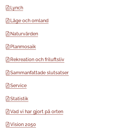
Lynch
Läge och omland
Naturvärden
Planmosaik
Rekreation och friluftsliv
Sammanfattade slutsatser
Service
Statistik
Vad vi har gjort på orten
Vision 2050