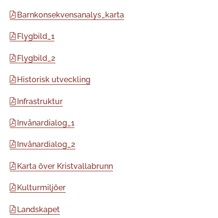
Barnkonsekvensanalys_karta
Flygbild_1
Flygbild_2
Historisk utveckling
Infrastruktur
Invånardialog_1
Invånardialog_2
Karta över Kristvallabrunn
Kulturmiljöer
Landskapet