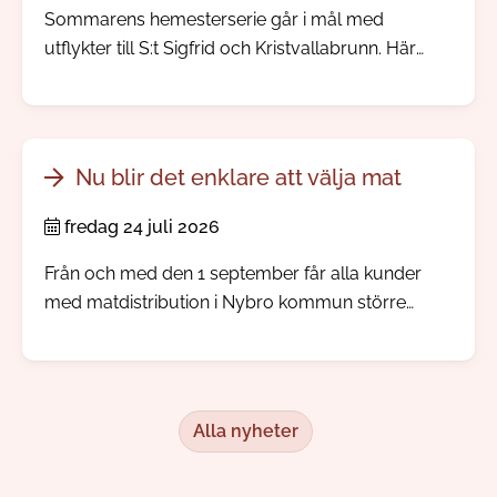
Sommarens hemesterserie går i mål med
utflykter till S:t Sigfrid och Kristvallabrunn. Här
möter du välbevarade bymiljöer, spännande
järnåldershistoria, gamla prästgårdar och minnen
från den tid då människor reste långväga för att
dricka hälsobringande brunnsvatten.
Nu blir det enklare att välja mat
fredag 24 juli 2026
Från och med den 1 september får alla kunder
med matdistribution i Nybro kommun större
inflytande över sina måltidsbeställningar, men
redan i augusti kommer kunden kunna börja göra
sina egna val.
Alla nyheter