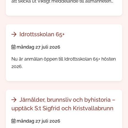
att skicka ut Viktigt meddelande till allmänheten
direkt till mobiltelefoner i ett område där något
allvarligt händer. Ingen app eller registrering
behövs.
Idrottsskolan 65+
måndag 27 juli 2026
Nu är anmälan öppen till Idrottsskolan 65+ hösten
2026.
Järnålder, brunnsliv och byhistoria –
upptäck S:t Sigfrid och Kristvallabrunn
måndag 27 juli 2026