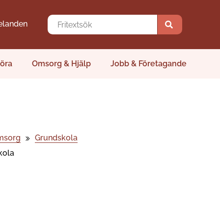
elanden
öra
Omsorg & Hjälp
Jobb & Företagande
msorg
Grundskola
kola