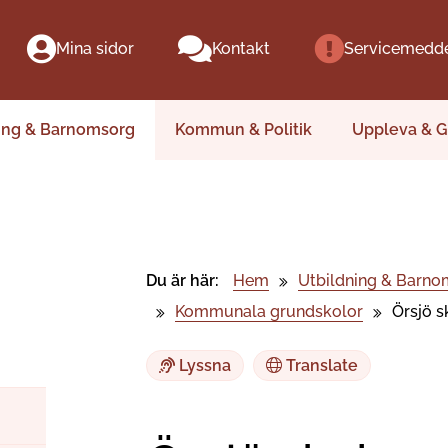
Mina sidor
Kontakt
Servicemedd
ing & Barnomsorg
Kommun & Politik
Uppleva & G
Du är här:
Hem
Utbildning & Barno
Kommunala grundskolor
Örsjö s
Lyssna
Translate