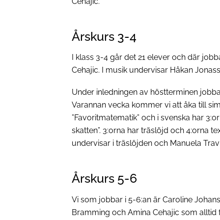
Cehajic.
Årskurs 3-4
I klass 3-4 går det 21 elever och där j
Cehajic. I musik undervisar Håkan Jonas
Under inledningen av höstterminen jobbar
Varannan vecka kommer vi att åka till si
”Favoritmatematik” och i svenska har 3:or
skatten”. 3:orna har träslöjd och 4:orna t
undervisar i träslöjden och Manuela Travies
Årskurs 5-6
Vi som jobbar i 5-6:an är Caroline Johan
Bramming och Amina Cehajic som alltid f