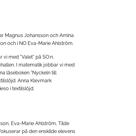
obbar Magnus Johansson och Amina
son och i NO Eva-Marie Ahlström.
 vi med ”Valet” på SO:n.
mhallen. I matematik jobbar vi med
na läseboken ”Nyckeln till
extilslöjd. Anna Klevmark
o i textilslöjd.
sson, Eva-Marie Ahlström, Tilde
okuserar på den enskilde elevens