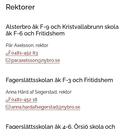
Rektorer
Alsterbro åk F-9 och Kristvallabrunn skola
åk F-6 och Fritidshem
Pär Axelsson, rektor
0481-452 83
par.axelsson@nybro.se
Fagerslättsskolan åk F-3 och Fritidshem
Anna Hård af Segerstad, rektor
0481-452 18
anna.hardafsegerstad@nybro.se
Fagerslättsskolan åk 4-6, Örsjö skola och