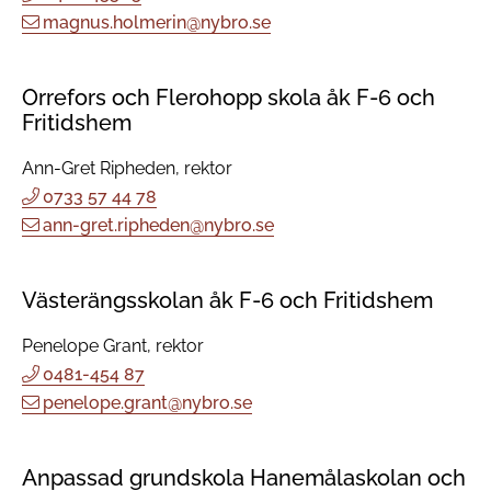
magnus.holmerin@nybro.se
Orrefors och Flerohopp skola åk F-6 och
Fritidshem
Ann-Gret Ripheden, rektor
0733 57 44 78
ann-gret.ripheden@nybro.se
Västerängsskolan åk F-6 och Fritidshem
Penelope Grant, rektor
0481-454 87
penelope.grant@nybro.se
Anpassad grundskola Hanemålaskolan och