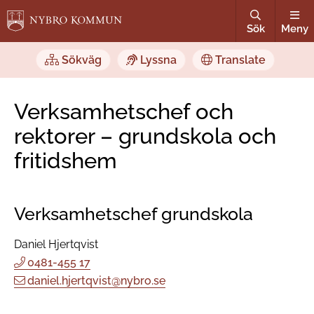
Sök
Meny
Sökväg
Lyssna
Translate
Verksamhetschef och
rektorer – grundskola och
fritidshem
Verksamhetschef grundskola
Daniel Hjertqvist
0481-455 17
daniel.hjertqvist@nybro.se