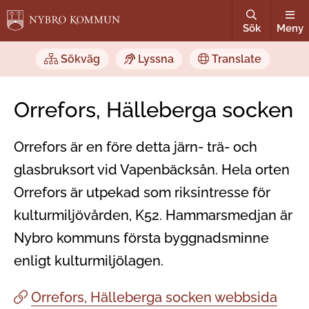
Sök
Meny
Sökväg
Lyssna
Translate
Orrefors, Hälleberga socken
Orrefors är en före detta järn- trä- och
glasbruksort vid Vapenbäcksån. Hela orten
Orrefors är utpekad som riksintresse för
kulturmiljövården, K52. Hammarsmedjan är
Nybro kommuns första byggnadsminne
enligt kulturmiljölagen.
Orrefors, Hälleberga socken webbsida