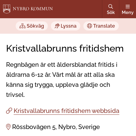
Sök
Meny
Sökväg
Lyssna
Translate
Kristvallabrunns fritidshem
Regnbågen är ett åldersblandat fritids i
åldrarna 6-12 år. Vårt mål är att alla ska
känna sig trygga, uppleva glädje och
trivsel.
Kristvallabrunns fritidshem webbsida
Rössbovägen 5, Nybro, Sverige