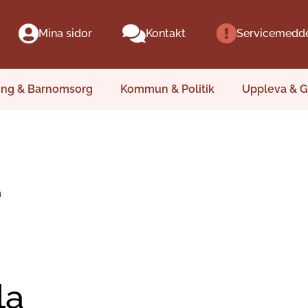
Mina sidor
Kontakt
Servicemedd
ing & Barnomsorg
Kommun & Politik
Uppleva & G
a
la