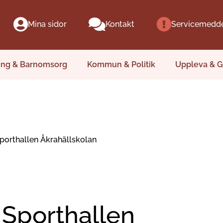
Mina sidor
Kontakt
Servicemedd
ing & Barnomsorg
Kommun & Politik
Uppleva & G
porthallen Åkrahällskolan
Sporthallen