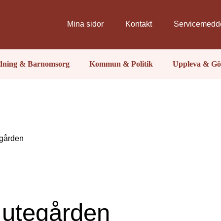
Mina sidor
Kontakt
Servicemedd
ldning & Barnomsorg
Kommun & Politik
Uppleva & Gö
egården
Jutegården